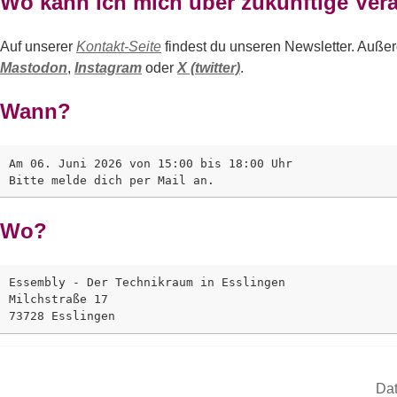
Wo kann ich mich über zukünftige Vera
Auf unserer
Kontakt-Seite
findest du unseren Newsletter. Außer
Mastodon
,
Instagram
oder
X (twitter)
.
Wann?
Am 06. Juni 2026 von 15:00 bis 18:00 Uhr

Wo?
Essembly - Der Technikraum in Esslingen

Milchstraße 17

Dat